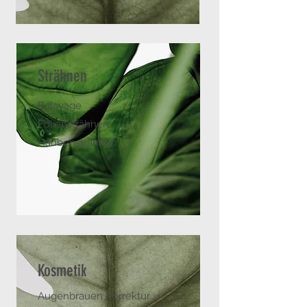
Strähnen
Balayage
Foliensträhnen
Haubensträhnen
Kosmetik
Augenbrauen Korrektur