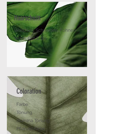
Haarschnitt
Waschen, Schneiden, Föhnen
Wash, Cut & Go
Coloration
Farbe
Tönung
Illumina Tönung
Pflanzenfarbe