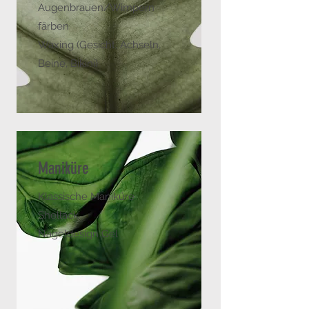
Augenbrauen/Wimpern
färben
Waxing (Gesicht, Achseln,
Beine, Bikini)
Maniküre
Klassische Maniküre
Shellack
Nageldesign Gel