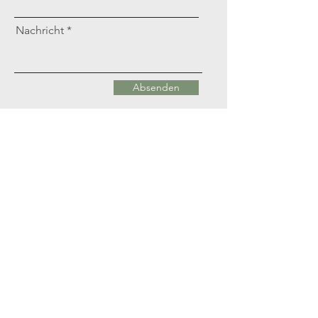
Nachricht
Absenden
Ich war heute das erste Mal im Friseursalon Merz.
Ich bin sehr zufrieden. Iris hat mich super beraten
und es sehr gut umgesetzt. Was will man mehr.
Dann bis zum nächsten Mal
Simone