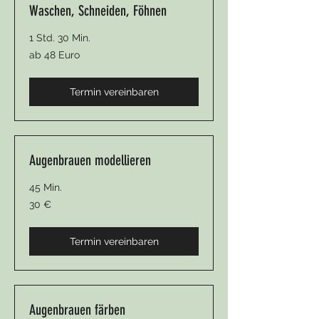
Waschen, Schneiden, Föhnen
1 Std. 30 Min.
ab
ab 48 Euro
48
Euro
Termin vereinbaren
Augenbrauen modellieren
45 Min.
30
30 €
Euro
Termin vereinbaren
Augenbrauen färben