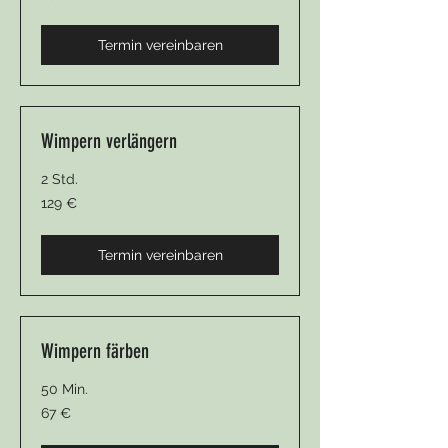
Termin vereinbaren
Wimpern verlängern
2 Std.
129
129 €
Euro
Termin vereinbaren
Wimpern färben
50 Min.
67
67 €
Euro