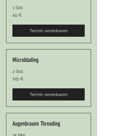
1 Std.
45
45 €
Euro
Termin vereinbaren
Microblading
2 Std.
125
125 €
Euro
Termin vereinbaren
Augenbrauen Threading
35 Min.