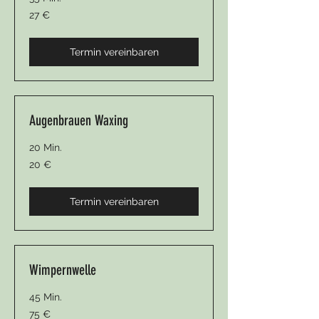
27
27 €
Euro
Termin vereinbaren
Augenbrauen Waxing
20 Min.
20
20 €
Euro
Termin vereinbaren
Wimpernwelle
45 Min.
75
75 €
Euro