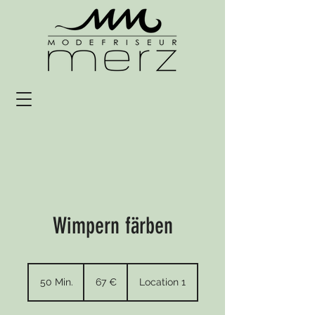
Wimpern färben
67
Euro
50 Min.
5
67 €
Location 1
0
M